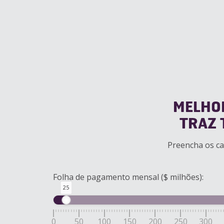
MELHO
TRAZ 
Preencha os ca
Folha de pagamento mensal ($ milhões):
25
0
50
100
150
200
250
300