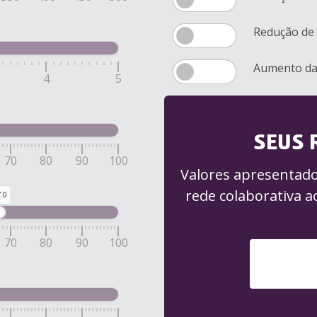
Redução de 
Aumento da
4
5
SEUS 
70
80
90
100
Valores apresentad
rede colaborativa a
.0
70
80
90
100