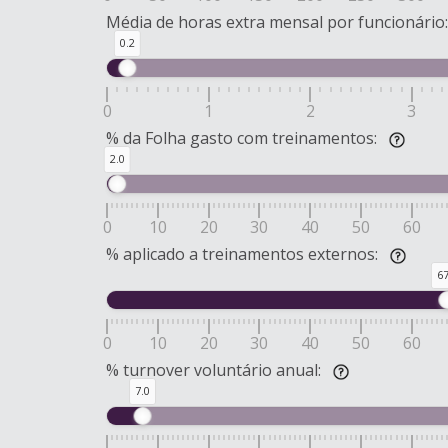
Média de horas extra mensal por funcionário:
0.2
0
1
2
3
% da Folha gasto com treinamentos:
2.0
0
10
20
30
40
50
60
% aplicado a treinamentos externos:
67
0
10
20
30
40
50
60
% turnover voluntário anual:
7.0