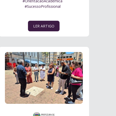
#OrientacaoAcademica
#SucessoProfissional
LER ARTIGO