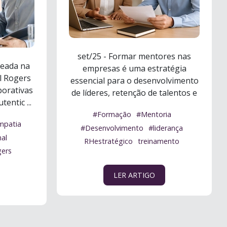
set/25 - Formar mentores nas
seada na
empresas é uma estratégia
l Rogers
essencial para o desenvolvimento
porativas
de líderes, retenção de talentos e
entic ...
fo ...
Ler mais
#Formação
#Mentoria
mpatia
#Desenvolvimento
#liderança
nal
RHestratégico
treinamento
gers
LER ARTIGO