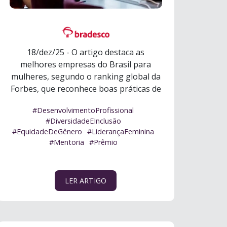
18/dez/25 - O artigo destaca as
melhores empresas do Brasil para
mulheres, segundo o ranking global da
Forbes, que reconhece boas práticas de
gestão e ...
Ler mais
#DesenvolvimentoProfissional
#DiversidadeEInclusão
#EquidadeDeGênero
#LiderançaFeminina
#Mentoria
#Prêmio
LER ARTIGO