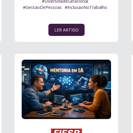
#DiversidadeGeracional
#GestaoDePessoas
#InclusaoNoTrabalho
#Mentoria
LER ARTIGO