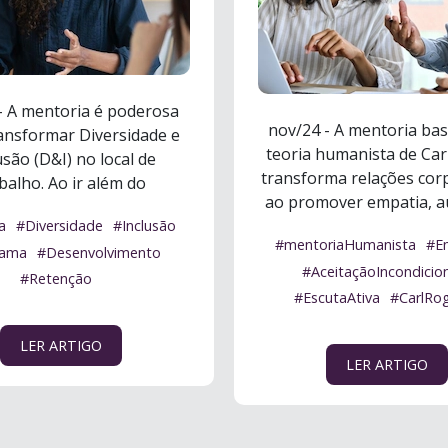
- A mentoria é poderosa
nov/24 - A mentoria ba
ansformar Diversidade e
teoria humanista de Car
usão (D&I) no local de
transforma relações cor
balho. Ao ir além do
ao promover empatia, aut
inamento ...
Ler mais
Ler mais
a
#Diversidade
#Inclusão
#mentoriaHumanista
#E
rama
#Desenvolvimento
#AceitaçãoIncondicio
#Retenção
#EscutaAtiva
#CarlRo
LER ARTIGO
LER ARTIGO