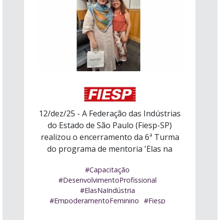
12/dez/25 - A Federação das Indústrias
do Estado de São Paulo (Fiesp-SP)
realizou o encerramento da 6ª Turma
do programa de mentoria 'Elas na
Indústri ...
Ler mais
#Capacitação
#DesenvolvimentoProfissional
#ElasNaIndústria
#EmpoderamentoFeminino
#Fiesp
#LiderançaFeminina
#Mentoria