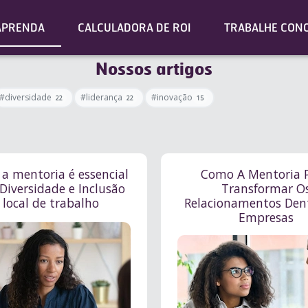
APRENDA
CALCULADORA DE ROI
TRABALHE CON
Nossos artigos
#diversidade
#liderança
#inovação
22
22
15
 a mentoria é essencial
Como A Mentoria 
Diversidade e Inclusão
Transformar O
 local de trabalho
Relacionamentos Den
Empresas