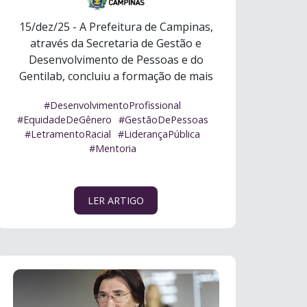
15/dez/25 - A Prefeitura de Campinas,
através da Secretaria de Gestão e
Desenvolvimento de Pessoas e do
Gentilab, concluiu a formação de mais
duas tur ...
Ler mais
#DesenvolvimentoProfissional
#EquidadeDeGênero
#GestãoDePessoas
#LetramentoRacial
#LiderançaPública
#Mentoria
LER ARTIGO