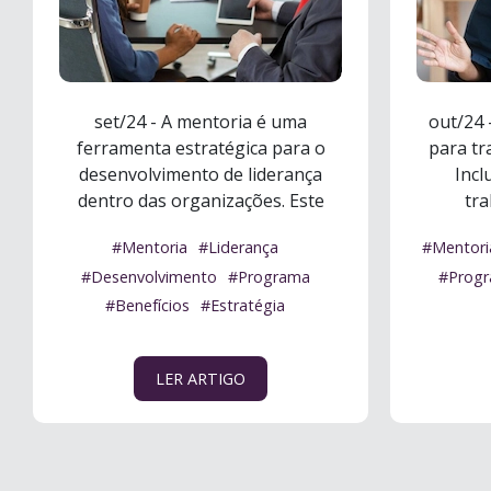
set/24 - A mentoria é uma
out/24 
ferramenta estratégica para o
para tr
desenvolvimento de liderança
Incl
dentro das organizações. Este
tra
artigo exp ...
Ler mais
tre
#Mentoria
#Liderança
#Mentori
#Desenvolvimento
#Programa
#Prog
#Benefícios
#Estratégia
LER ARTIGO