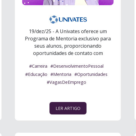
19/dez/25 - A Univates oferece um
Programa de Mentoria exclusivo para
seus alunos, proporcionando
oportunidades de contato com
profissionais da área d ...
Ler mais
#Carreira
#DesenvolvimentoPessoal
#Educação
#Mentoria
#Oportunidades
#VagasDeEmprego
LER ARTIGO